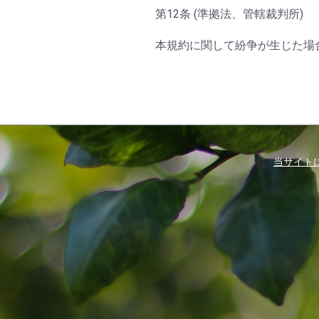
第12条 (準拠法、管轄裁判所)
本規約に関して紛争が生じた場
当サイト