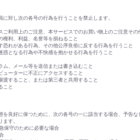
員に対し次の各号の行為を行うことを禁止します。
ービスご利用上のご注意、本サービスでのお買い物上のご注意そ
者の権利、利益、名誉等を損ねること
ぼす恐れがある行為、その他公序良俗に反する行為を行うこと
に迷惑となる行為や不快感を抱かせる行為を行うこと
グラム、メール等を送信または書き込むこと
ンピューターに不正にアクセスすること
・譲渡すること、または第三者と共用すること
ること
)
動状態を良好に保つために、次の各号の一に該当する場合、予告
ります。
緊急保守のために必要な場合
合