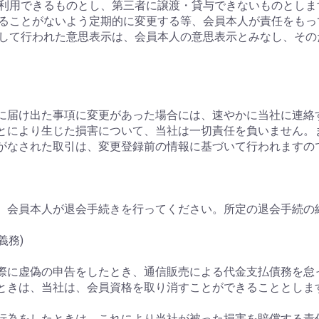
みが利用できるものとし、第三者に譲渡・貸与できないものとしま
られることがないよう定期的に変更する等、会員本人が責任をも
に対して行われた意思表示は、会員本人の意思表示とみなし、そ
当社に届け出た事項に変更があった場合には、速やかに当社に連絡
たことにより生じた損害について、当社は一切責任を負いません
がなされた取引は、変更登録前の情報に基づいて行われますの
、会員本人が退会手続きを行ってください。所定の退会手続の
義務)
込の際に虚偽の申告をしたとき、通信販売による代金支払債務を
ときは、当社は、会員資格を取り消すことができることとしま
める行為をしたときは、これにより当社が被った損害を賠償する責